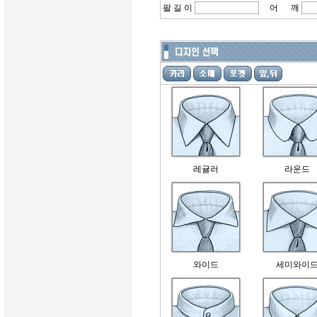
팔 길 이
어 깨
레귤러
라운드
와이드
세미와이